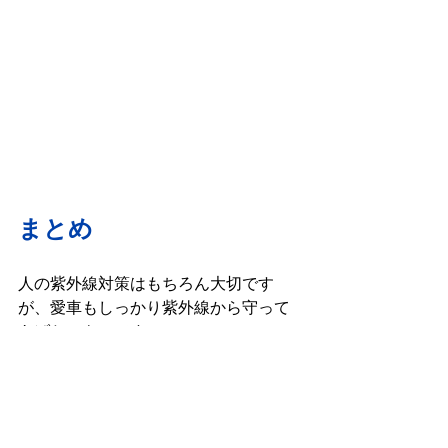
まとめ
人の紫外線対策はもちろん大切です
が、愛車もしっかり紫外線から守って
あげたいものです。
ボディカバー・ボディコーテイング・
屋根付き保管等さまざまな効果が得ら
れます。
