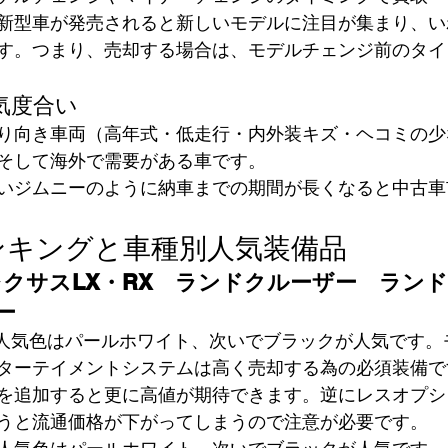
新型車が発売されると新しいモデルに注目が集まり、い
す。つまり、売却する場合は、モデルチェンジ前のタイ
気度合い
り向き車両
（高年式・低走行・内外装キズ・ヘコミの少
そして
海外で需要がある車
です。
いジムニーのように納車までの期間が長くなると中古車
ンキングと車種別人気装備品
レクサスLX・RX　ランドクルーザー　ラン
ー
人気色はパールホワイト、次いでブラックが人気です。
ターテイメントシステム
は高く売却する為の必須装備で
を追加すると更に高値が期待できます。逆にレスオプシ
うと流通価格が下がってしまうので注意が必要です。