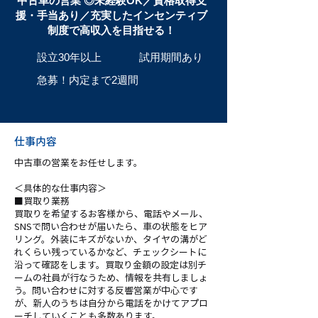
中古車の営業 ◎未経験OK／資格取得支
援・手当あり／充実したインセンティブ
制度で高収入を目指せる！
設立30年以上
試用期間あり
急募！内定まで2週間
仕事内容
中古車の営業をお任せします。
＜具体的な仕事内容＞
■買取り業務
買取りを希望するお客様から、電話やメール、
SNSで問い合わせが届いたら、車の状態をヒア
リング。外装にキズがないか、タイヤの溝がど
れくらい残っているかなど、チェックシートに
沿って確認をします。買取り金額の設定は別チ
ームの社員が行なうため、情報を共有しましょ
う。問い合わせに対する反響営業が中心です
が、新人のうちは自分から電話をかけてアプロ
ーチしていくことも多数あります。