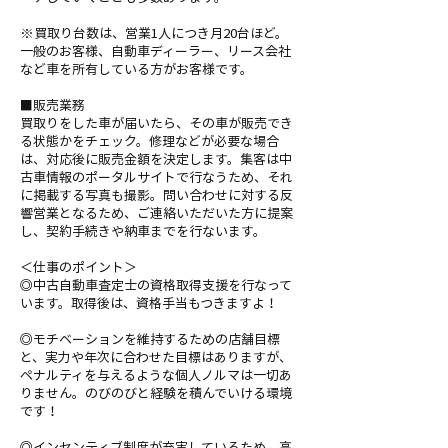
※買取り台数は、営業1人につき月20台ほど。
一般のお客様、自動車ディーラー、リース会社
など車を所有している方がお客様です。
■販売業務
買取りをした車が届いたら、その車が販売でき
る状態かをチェック。修理などが必要な場合
は、対応後に販売金額を決定します。集客は中
古車情報のポータルサイトで行なうため、それ
に掲載する写真も撮影。問い合わせに対する反
響営業となるため、ご連絡いただいた方に提案
し、契約手続きや納車までを行ないます。
＜仕事のポイント＞
◎中古自動車査定士の資格取得支援を行なって
います。取得後は、資格手当もつきますよ！
◎モチベーションを維持するための店舗目標
と、実力や年次に合わせた⽬標はありますが、
ペナルティを与えるような個人ノルマは一切あ
りません。のびのびと経験を積んでいける環境
です！
◎インセンティブ制度が充実しているため、高