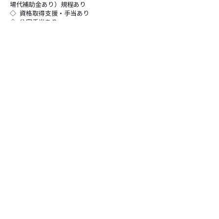
場代補助金あり）規程あり
◇ 資格取得支援・手当あり
◇ 住宅手当あり
◇ 家族手当あり
◇ インセンティブ制度あり
◇ 慶弔見舞金あり
※感染症対策として以下の取り組みを行ってい
ます
◇ 消毒液設置
◇ 定期的な洗浄・消毒
◇ 定期的な換気
求人に応募する
ご相談から買取依頼まで、お気軽に
ご連絡ください。