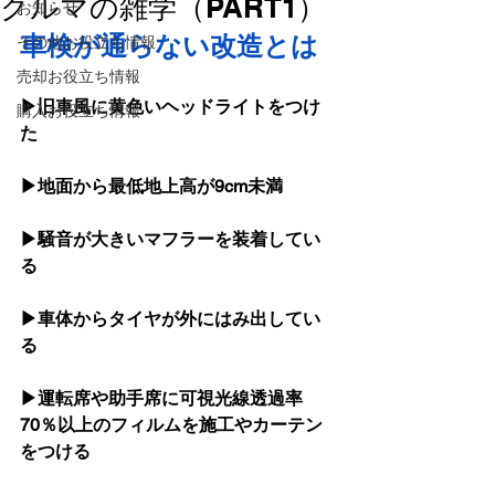
クルマの雑学（PART1）
お知らせ
車検が通らない改造とは
その他お役立ち情報
売却お役立ち情報
▶旧車風に黄色いヘッドライトをつけ
購入お役立ち情報
た
▶地面から最低地上高が9cm未満 
▶騒音が大きいマフラーを装着してい
▶車体からタイヤが外にはみ出してい
る
▶運転席や助手席に可視光線透過率
70％以上のフィルムを施工やカーテン
をつける 